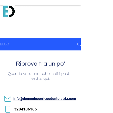
Domenico
Errico
Odontoiatria
BLOG
Riprova tra un po'
Quando verranno pubblicati i post, li
vedrai qui.
info@domenicoerricoodontoiatria.com
3204186166