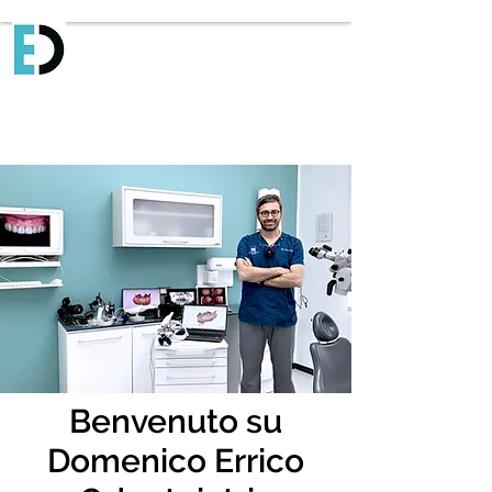
Domenico
Errico
Odontoiatria
Benvenuto su
Domenico Errico